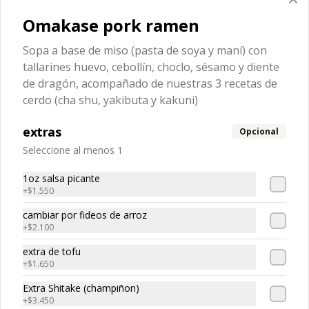
Mariscos, vacuno, pollo y vegetales 
salteados en salsa hoisin, 
Omakase pork ramen
acompañado de arroz y ensalada
Sopa a base de miso (pasta de soya y maní) con
$19.980
tallarines huevo, cebollín, choclo, sésamo y diente
de dragón, acompañado de nuestras 3 recetas de
cerdo (cha shu, yakibuta y kakuni)
extras
Opcional
Seleccione al menos 1
1oz salsa picante
+
$1.550
cambiar por fideos de arroz
+
$2.100
Conócenos
extra de tofu
Llámanos +56 229441662
+
$1.650
Términos y condiciones
Extra Shitake (champiñon)
+
$3.450
Política de privacidad