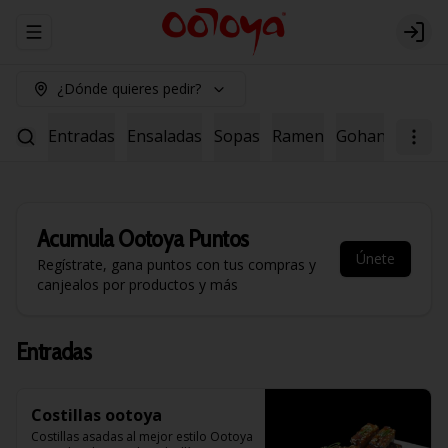
Abrir menu de navegación
Logi
¿Dónde quieres pedir?
Entradas
Ensaladas
Sopas
Ramen
Gohan
Noodl
Acumula
Ootoya Puntos
Únete
Regístrate, gana puntos con tus compras y
canjealos por productos y más
Entradas
Costillas ootoya
Costillas asadas al mejor estilo Ootoya 