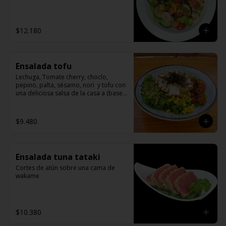
$12.180
Ensalada tofu
Lechuga, Tomate cherry, choclo, 
pepino, palta, sésamo, nori  y tofu con 
una deliciosa salsa de la casa a (base 
de miso)
$9.480
Ensalada tuna tataki
Cortes de atún sobre una cama de 
wakame
$10.380