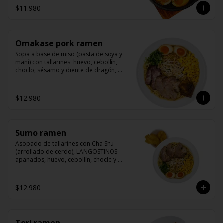
$11.980
Omakase pork ramen
Sopa a base de miso (pasta de soya y 
maní) con tallarines  huevo, cebollín, 
choclo, sésamo y diente de dragón, 
acompañado de nuestras 3 recetas de 
cerdo (cha shu, yakibuta y kakuni)
$12.980
Sumo ramen
Asopado de tallarines con Cha Shu 
(arrollado de cerdo), LANGOSTINOS 
apanados, huevo, cebollín, choclo y 
sésamo. La nueva receta base de 
nuestro caldo para ramen contiene 
maní y sésamo.
$12.980
Tori ramen