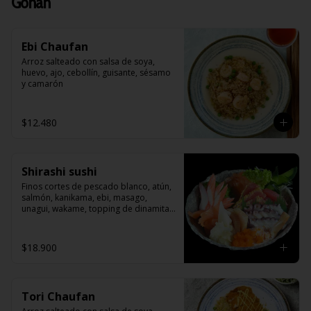
Gohan
Ebi Chaufan
Arroz salteado con salsa de soya, 
huevo, ajo, cebollín, guisante, sésamo 
y camarón
$12.480
Shirashi sushi
Finos cortes de pescado blanco, atún, 
salmón, kanikama, ebi, masago, 
unagui, wakame, topping de dinamita , 
sobre una cama de arroz blanco 
japonés.
$18.900
Tori Chaufan