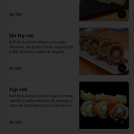
kanikama)
$8.780
Ebi fry roll
Roll de 8 piezas relleno con pasta 
dinamita, langostino furai, topping de 
palta, sésamo y salsa de anguila.
$9.880
Fuji roll
Roll de 8 piezas relleno Queso crema, 
salmón y palta envuelto de masago y 
tope de langostinos furai bañados en 
salsa de miel mostaza y unagui.
$9.980