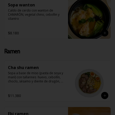
Sopa wanton
Caldo de cerdo con wanton de 
CAMARÓN, vegetal chino, cebollin y 
cilantro
$8.180
Ramen
Cha shu ramen
Sopa a base de miso (pasta de soya y 
maní) con tallarines  huevo, cebollín, 
choclo, sésamo y diente de dragón, 
acompañado de Cha Shu (arrollado de 
cerdo)
$11.380
Ebi ramen