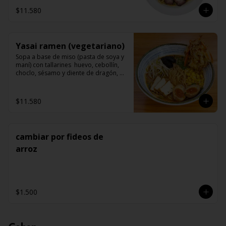
$11.580
Yasai ramen (vegetariano)
Sopa a base de miso (pasta de soya y 
maní) con tallarines  huevo, cebollín, 
choclo, sésamo y diente de dragón, 
acompañado de champiñon (shitake) 
tofu y vegetales tempuras.
$11.580
cambiar por fideos de
arroz
$1.500