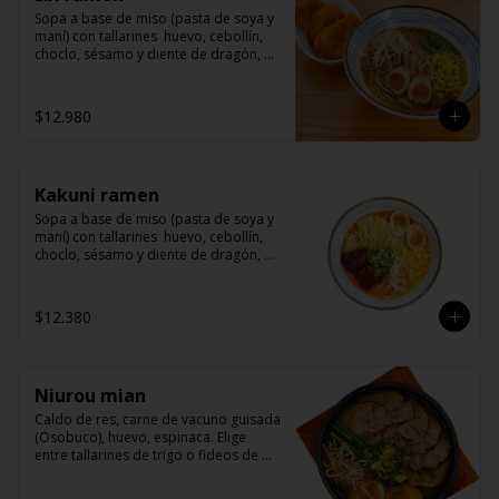
Sopa a base de miso (pasta de soya y 
maní) con tallarines  huevo, cebollín, 
choclo, sésamo y diente de dragón, 
acompañado langostinos apanados
$12.980
Kakuni ramen
Sopa a base de miso (pasta de soya y 
maní) con tallarines  huevo, cebollín, 
choclo, sésamo y diente de dragón, 
acompañado de kakuni (panceta de 
cerdo marinado con miso y mirin)
$12.380
Niurou mian
Caldo de res, carne de vacuno guisada 
(Osobuco), huevo, espinaca. Elige 
entre tallarines de trigo o fideos de 
arroz