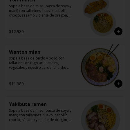
Sopa a base de miso (pasta de soya y 
maní) con tallarines  huevo, cebollín, 
choclo, sésamo y diente de dragón, 
acompañado de un delicioso pollo 
marinado y apanado
$12.980
Wanton mian
sopa a base de cerdo y pollo con 
tallarines de trigo artesanales, 
vegetales y nuestro cerdo (cha shu 
arrollado de cerdo) y wanton rellenos 
de camarón
$11.980
Yakibuta ramen
Sopa a base de miso (pasta de soya y 
maní) con tallarines  huevo, cebollín, 
choclo, sésamo y diente de dragón, 
acompañado de yakibuta (un delicioso 
lomo de cerdo agriodulce)