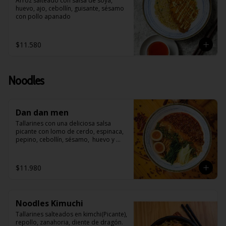
Arroz salteado con salsa de soya, 
huevo, ajo, cebollín, guisante, sésamo 
con pollo apanado
$11.580
Noodles
Dan dan men
Tallarines con una deliciosa salsa 
picante con lomo de cerdo, espinaca, 
pepino, cebollín, sésamo,  huevo y 
roseado con maní
$11.980
Noodles Kimuchi
Tallarines salteados en kimchi(Picante), 
repollo, zanahoria, diente de dragón. 