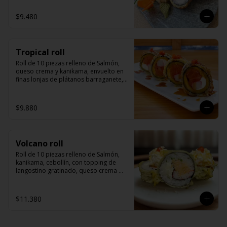
$9.480
Tropical roll
Roll de 10 piezas relleno de Salmón, 
queso crema y kanikama, envuelto en 
finas lonjas de plátanos barraganete, 
servido con salsa de anguila y masago
$9.880
Volcano roll
Roll de 10 piezas relleno de Salmón, 
kanikama, cebollín, con topping de 
langostino gratinado, queso crema 
derretido, con un toque picante, 
togarashi y salsa de anguila.
$11.380