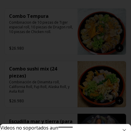
Combo Tempura
Combinacion de 10 piezas de Tiger 
especial roll, 10 piezas de Dragon roll, 
10 piezas de Chicken roll.
$26.980
Combo sushi mix (24
piezas)
Combinación de Dinamita roll, 
California Roll, Fuji Roll, Alaska Roll, y 
Avila Roll
$26.980
Escudilla mar y tierra (para
Videos no soportados aun
2)