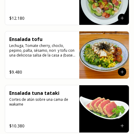
$12.180
Ensalada tofu
Lechuga, Tomate cherry, choclo, 
pepino, palta, sésamo, nori  y tofu con 
una deliciosa salsa de la casa a (base 
de miso)
$9.480
Ensalada tuna tataki
Cortes de atún sobre una cama de 
wakame
$10.380