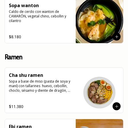
Sopa wanton
Caldo de cerdo con wanton de 
CAMARÓN, vegetal chino, cebollin y 
cilantro
$8.180
Ramen
Cha shu ramen
Sopa a base de miso (pasta de soya y 
maní) con tallarines  huevo, cebollín, 
choclo, sésamo y diente de dragón, 
acompañado de Cha Shu (arrollado de 
cerdo)
$11.380
Ebi ramen