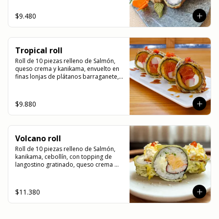
$9.480
Tropical roll
Roll de 10 piezas relleno de Salmón, 
queso crema y kanikama, envuelto en 
finas lonjas de plátanos barraganete, 
servido con salsa de anguila y masago
$9.880
Volcano roll
Roll de 10 piezas relleno de Salmón, 
kanikama, cebollín, con topping de 
langostino gratinado, queso crema 
derretido, con un toque picante, 
togarashi y salsa de anguila.
$11.380