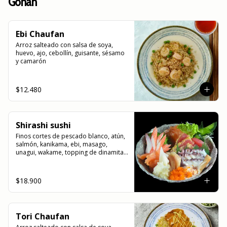
Gohan
Ebi Chaufan
Arroz salteado con salsa de soya, 
huevo, ajo, cebollín, guisante, sésamo 
y camarón
$12.480
Shirashi sushi
Finos cortes de pescado blanco, atún, 
salmón, kanikama, ebi, masago, 
unagui, wakame, topping de dinamita , 
sobre una cama de arroz blanco 
japonés.
$18.900
Tori Chaufan