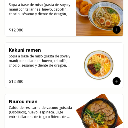
Sopa a base de miso (pasta de soya y 
maní) con tallarines  huevo, cebollín, 
choclo, sésamo y diente de dragón, 
acompañado langostinos apanados
$12.980
Kakuni ramen
Sopa a base de miso (pasta de soya y 
maní) con tallarines  huevo, cebollín, 
choclo, sésamo y diente de dragón, 
acompañado de kakuni (panceta de 
cerdo marinado con miso y mirin)
$12.380
Niurou mian
Caldo de res, carne de vacuno guisada 
(Osobuco), huevo, espinaca. Elige 
entre tallarines de trigo o fideos de 
arroz