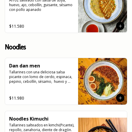
Arroz salteado con salsa de soya, 
huevo, ajo, cebollín, guisante, sésamo 
con pollo apanado
$11.580
Noodles
Dan dan men
Tallarines con una deliciosa salsa 
picante con lomo de cerdo, espinaca, 
pepino, cebollín, sésamo,  huevo y 
roseado con maní
$11.980
Noodles Kimuchi
Tallarines salteados en kimchi(Picante), 
repollo, zanahoria, diente de dragón. 