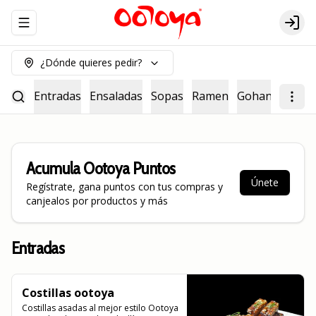
Abrir menu de navegación
Logi
¿Dónde quieres pedir?
Entradas
Ensaladas
Sopas
Ramen
Gohan
Noodl
Acumula
Ootoya Puntos
Únete
Regístrate, gana puntos con tus compras y
canjealos por productos y más
Entradas
Costillas ootoya
Costillas asadas al mejor estilo Ootoya 