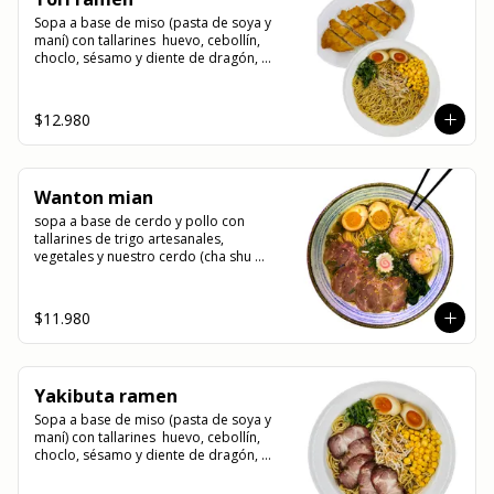
Sopa a base de miso (pasta de soya y 
maní) con tallarines  huevo, cebollín, 
choclo, sésamo y diente de dragón, 
acompañado de un delicioso pollo 
marinado y apanado
$12.980
Wanton mian
sopa a base de cerdo y pollo con 
tallarines de trigo artesanales, 
vegetales y nuestro cerdo (cha shu 
arrollado de cerdo) y wanton rellenos 
de camarón
$11.980
Yakibuta ramen
Sopa a base de miso (pasta de soya y 
maní) con tallarines  huevo, cebollín, 
choclo, sésamo y diente de dragón, 
acompañado de yakibuta (un delicioso 
lomo de cerdo agriodulce)