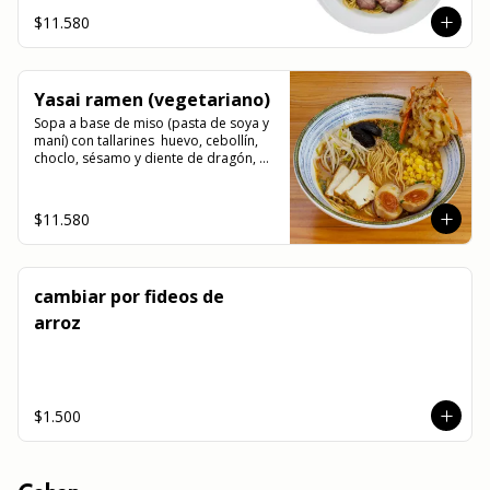
$11.580
Yasai ramen (vegetariano)
Sopa a base de miso (pasta de soya y 
maní) con tallarines  huevo, cebollín, 
choclo, sésamo y diente de dragón, 
acompañado de champiñon (shitake) 
tofu y vegetales tempuras.
$11.580
cambiar por fideos de
arroz
$1.500