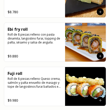
kanikama)
$8.780
Ebi fry roll
Roll de 8 piezas relleno con pasta 
dinamita, langostino furai, topping de 
palta, sésamo y salsa de anguila.
$9.880
Fuji roll
Roll de 8 piezas relleno Queso crema, 
salmón y palta envuelto de masago y 
tope de langostinos furai bañados en 
salsa de miel mostaza y unagui.
$9.980