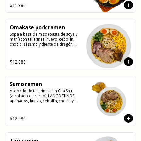
$11.980
Omakase pork ramen
Sopa a base de miso (pasta de soya y 
maní) con tallarines  huevo, cebollín, 
choclo, sésamo y diente de dragón, 
acompañado de nuestras 3 recetas de 
cerdo (cha shu, yakibuta y kakuni)
$12.980
Sumo ramen
Asopado de tallarines con Cha Shu 
(arrollado de cerdo), LANGOSTINOS 
apanados, huevo, cebollín, choclo y 
sésamo. La nueva receta base de 
nuestro caldo para ramen contiene 
maní y sésamo.
$12.980
Tori ramen