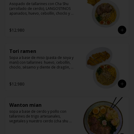
Asopado de tallarines con Cha Shu 
(arrollado de cerdo), LANGOSTINOS 
apanados, huevo, cebollín, choclo y 
sésamo. La nueva receta base de 
nuestro caldo para ramen contiene 
maní y sésamo.
$12.980
Tori ramen
Sopa a base de miso (pasta de soya y 
maní) con tallarines  huevo, cebollín, 
choclo, sésamo y diente de dragón, 
acompañado de un delicioso pollo 
marinado y apanado
$12.980
Wanton mian
sopa a base de cerdo y pollo con 
tallarines de trigo artesanales, 
vegetales y nuestro cerdo (cha shu 
arrollado de cerdo) y wanton rellenos 
de camarón