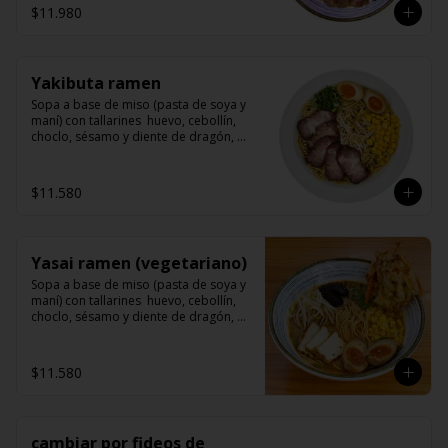
$11.980
Yakibuta ramen
Sopa a base de miso (pasta de soya y 
maní) con tallarines  huevo, cebollín, 
choclo, sésamo y diente de dragón, 
acompañado de yakibuta (un delicioso 
lomo de cerdo agriodulce)
$11.580
Yasai ramen (vegetariano)
Sopa a base de miso (pasta de soya y 
maní) con tallarines  huevo, cebollín, 
choclo, sésamo y diente de dragón, 
acompañado de champiñon (shitake) 
tofu y vegetales tempuras.
$11.580
cambiar por fideos de