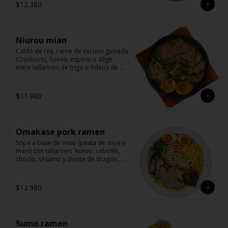
$12.380
Niurou mian
Caldo de res, carne de vacuno guisada 
(Osobuco), huevo, espinaca. Elige 
entre tallarines de trigo o fideos de 
arroz
$11.980
Omakase pork ramen
Sopa a base de miso (pasta de soya y 
maní) con tallarines  huevo, cebollín, 
choclo, sésamo y diente de dragón, 
acompañado de nuestras 3 recetas de 
cerdo (cha shu, yakibuta y kakuni)
$12.980
Sumo ramen