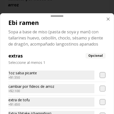
arroz
Ebi ramen
$1.500
Sopa a base de miso (pasta de soya y maní) con
tallarines huevo, cebollín, choclo, sésamo y diente
de dragón, acompañado langostinos apanados
extras
Opcional
Seleccione al menos 1
1oz salsa picante
+
$1.550
cambiar por fideos de arroz
+
$2.100
Conócenos
extra de tofu
Llámanos +56 229441662
+
$1.650
Términos y condiciones
Extra Shitake (champiñon)