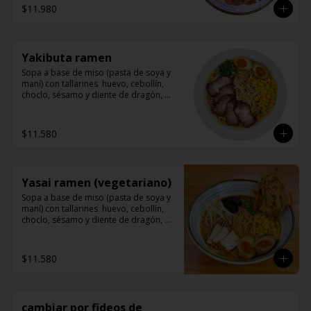
$11.980
Yakibuta ramen
Sopa a base de miso (pasta de soya y 
maní) con tallarines  huevo, cebollín, 
choclo, sésamo y diente de dragón, 
acompañado de yakibuta (un delicioso 
lomo de cerdo agriodulce)
$11.580
Yasai ramen (vegetariano)
Sopa a base de miso (pasta de soya y 
maní) con tallarines  huevo, cebollín, 
choclo, sésamo y diente de dragón, 
acompañado de champiñon (shitake) 
tofu y vegetales tempuras.
$11.580
cambiar por fideos de