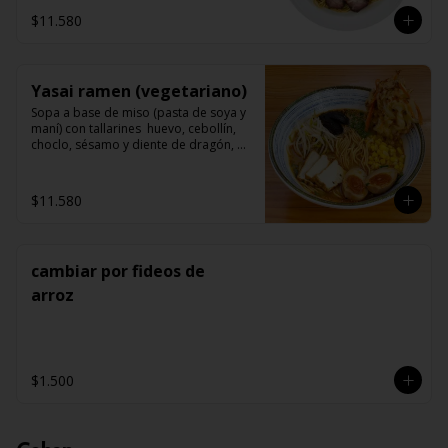
$11.580
Yasai ramen (vegetariano)
Sopa a base de miso (pasta de soya y 
maní) con tallarines  huevo, cebollín, 
choclo, sésamo y diente de dragón, 
acompañado de champiñon (shitake) 
tofu y vegetales tempuras.
$11.580
cambiar por fideos de
arroz
$1.500