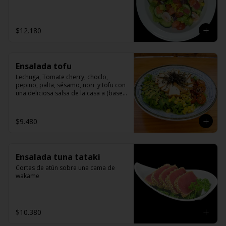
$12.180
Ensalada tofu
Lechuga, Tomate cherry, choclo, 
pepino, palta, sésamo, nori  y tofu con 
una deliciosa salsa de la casa a (base 
de miso)
$9.480
Ensalada tuna tataki
Cortes de atún sobre una cama de 
wakame
$10.380