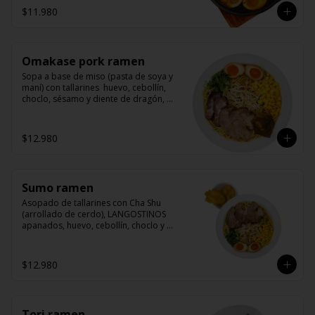
$11.980
Omakase pork ramen
Sopa a base de miso (pasta de soya y 
maní) con tallarines  huevo, cebollín, 
choclo, sésamo y diente de dragón, 
acompañado de nuestras 3 recetas de 
cerdo (cha shu, yakibuta y kakuni)
$12.980
Sumo ramen
Asopado de tallarines con Cha Shu 
(arrollado de cerdo), LANGOSTINOS 
apanados, huevo, cebollín, choclo y 
sésamo. La nueva receta base de 
nuestro caldo para ramen contiene 
maní y sésamo.
$12.980
Tori ramen