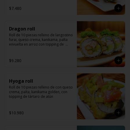
$7.480
Dragon roll
Roll de 10 piezas relleno de langostino 
furai, queso crema, kanikama, palta 
envuelta en arroz con topping de  
wakame y masago.
$9.280
Hyoga roll
Roll de 10 piezas relleno de con queso 
crema, palta, kanikama golden, con 
topping de tártaro de atún
$10.980