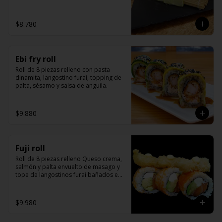
kanikama)
$8.780
Ebi fry roll
Roll de 8 piezas relleno con pasta 
dinamita, langostino furai, topping de 
palta, sésamo y salsa de anguila.
$9.880
Fuji roll
Roll de 8 piezas relleno Queso crema, 
salmón y palta envuelto de masago y 
tope de langostinos furai bañados en 
salsa de miel mostaza y unagui.
$9.980