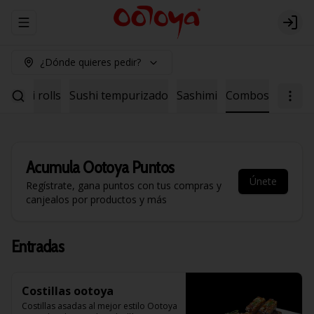
Abrir menu de navegación
Logi
¿Dónde quieres pedir?
Sushi rolls
Sushi tempurizado
Sashimi
Combos
Acumula
Ootoya Puntos
Únete
Regístrate, gana puntos con tus compras y
canjealos por productos y más
Entradas
Costillas ootoya
Costillas asadas al mejor estilo Ootoya 