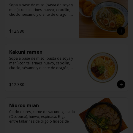
Sopa a base de miso (pasta de soya y 
maní) con tallarines  huevo, cebollín, 
choclo, sésamo y diente de dragón, 
acompañado langostinos apanados
$12.980
Kakuni ramen
Sopa a base de miso (pasta de soya y 
maní) con tallarines  huevo, cebollín, 
choclo, sésamo y diente de dragón, 
acompañado de kakuni (panceta de 
cerdo marinado con miso y mirin)
$12.380
Niurou mian
Caldo de res, carne de vacuno guisada 
(Osobuco), huevo, espinaca. Elige 
entre tallarines de trigo o fideos de 
arroz