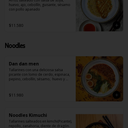
Arroz salteado con salsa de soya, 
huevo, ajo, cebollín, guisante, sésamo 
con pollo apanado
$11.580
Noodles
Dan dan men
Tallarines con una deliciosa salsa 
picante con lomo de cerdo, espinaca, 
pepino, cebollín, sésamo,  huevo y 
roseado con maní
$11.980
Noodles Kimuchi
Tallarines salteados en kimchi(Picante), 
repollo, zanahoria, diente de dragón. 