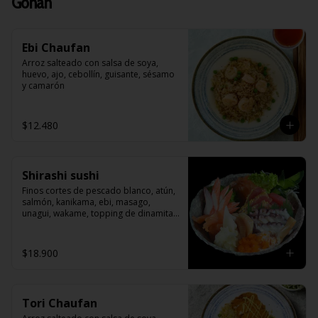
Gohan
Ebi Chaufan
Arroz salteado con salsa de soya, 
huevo, ajo, cebollín, guisante, sésamo 
y camarón
$12.480
Shirashi sushi
Finos cortes de pescado blanco, atún, 
salmón, kanikama, ebi, masago, 
unagui, wakame, topping de dinamita , 
sobre una cama de arroz blanco 
japonés.
$18.900
Tori Chaufan