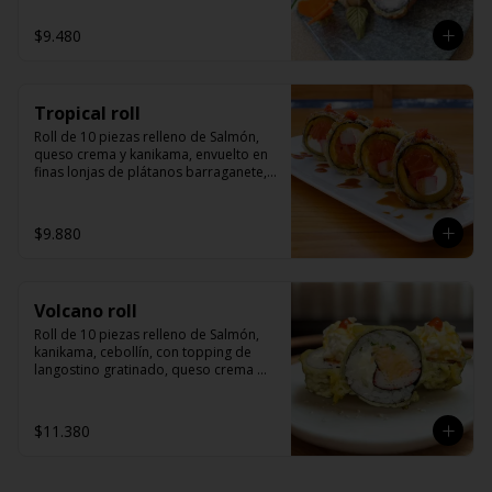
$9.480
Tropical roll
Roll de 10 piezas relleno de Salmón, 
queso crema y kanikama, envuelto en 
finas lonjas de plátanos barraganete, 
servido con salsa de anguila y masago
$9.880
Volcano roll
Roll de 10 piezas relleno de Salmón, 
kanikama, cebollín, con topping de 
langostino gratinado, queso crema 
derretido, con un toque picante, 
togarashi y salsa de anguila.
$11.380