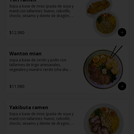
Sopa a base de miso (pasta de soya y 
maní) con tallarines  huevo, cebollín, 
choclo, sésamo y diente de dragón, 
acompañado de un delicioso pollo 
marinado y apanado
$12.980
Wanton mian
sopa a base de cerdo y pollo con 
tallarines de trigo artesanales, 
vegetales y nuestro cerdo (cha shu 
arrollado de cerdo) y wanton rellenos 
de camarón
$11.980
Yakibuta ramen
Sopa a base de miso (pasta de soya y 
maní) con tallarines  huevo, cebollín, 
choclo, sésamo y diente de dragón, 
acompañado de yakibuta (un delicioso 
lomo de cerdo agriodulce)