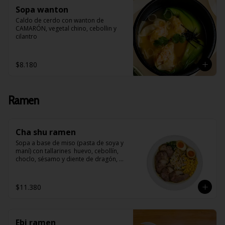
Sopa wanton
Caldo de cerdo con wanton de 
CAMARÓN, vegetal chino, cebollin y 
cilantro
$8.180
Ramen
Cha shu ramen
Sopa a base de miso (pasta de soya y 
maní) con tallarines  huevo, cebollín, 
choclo, sésamo y diente de dragón, 
acompañado de Cha Shu (arrollado de 
cerdo)
$11.380
Ebi ramen