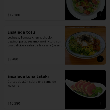
$12.180
Ensalada tofu
Lechuga, Tomate cherry, choclo, 
pepino, palta, sésamo, nori  y tofu con 
una deliciosa salsa de la casa a (base 
de miso)
$9.480
Ensalada tuna tataki
Cortes de atún sobre una cama de 
wakame
$10.380