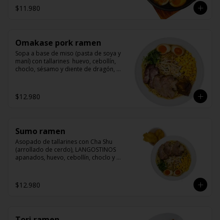
$11.980
Omakase pork ramen
Sopa a base de miso (pasta de soya y 
maní) con tallarines  huevo, cebollín, 
choclo, sésamo y diente de dragón, 
acompañado de nuestras 3 recetas de 
cerdo (cha shu, yakibuta y kakuni)
$12.980
Sumo ramen
Asopado de tallarines con Cha Shu 
(arrollado de cerdo), LANGOSTINOS 
apanados, huevo, cebollín, choclo y 
sésamo. La nueva receta base de 
nuestro caldo para ramen contiene 
maní y sésamo.
$12.980
Tori ramen