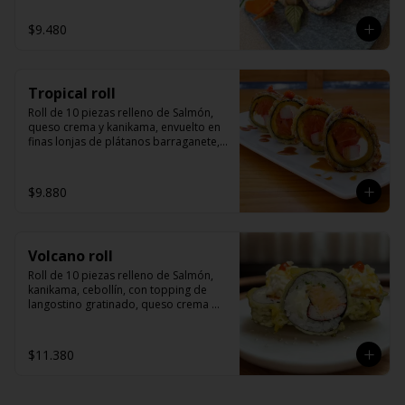
$9.480
Tropical roll
Roll de 10 piezas relleno de Salmón, 
queso crema y kanikama, envuelto en 
finas lonjas de plátanos barraganete, 
servido con salsa de anguila y masago
$9.880
Volcano roll
Roll de 10 piezas relleno de Salmón, 
kanikama, cebollín, con topping de 
langostino gratinado, queso crema 
derretido, con un toque picante, 
togarashi y salsa de anguila.
$11.380