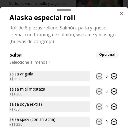
Mariscos, vacuno, pollo y vegetales 
salteados en salsa hoisin, 
acompañado de arroz y ensalada
Alaska especial roll
$19.980
Roll de 8 piezas relleno Salmón, palta y queso
crema, con topping de salmón, wakame y masago
(huevas de cangrejo)
salsa
Opcional
Seleccione al menos 1
salsa anguila
0
+
$850
salsa miel mostaza
0
+
$1.250
Conócenos
salsa soya (extra)
0
Llámanos +56 229441662
+
$750
Términos y condiciones
salsa spicy (con sriracha)
0
+
$1.250
Política de privacidad