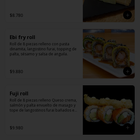
kanikama)
$8.780
Ebi fry roll
Roll de 8 piezas relleno con pasta 
dinamita, langostino furai, topping de 
palta, sésamo y salsa de anguila.
$9.880
Fuji roll
Roll de 8 piezas relleno Queso crema, 
salmón y palta envuelto de masago y 
tope de langostinos furai bañados en 
salsa de miel mostaza y unagui.
$9.980