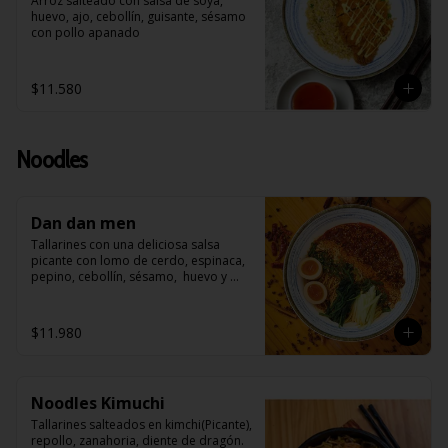
Arroz salteado con salsa de soya, 
huevo, ajo, cebollín, guisante, sésamo 
con pollo apanado
$11.580
Noodles
Dan dan men
Tallarines con una deliciosa salsa 
picante con lomo de cerdo, espinaca, 
pepino, cebollín, sésamo,  huevo y 
roseado con maní
$11.980
Noodles Kimuchi
Tallarines salteados en kimchi(Picante), 
repollo, zanahoria, diente de dragón. 