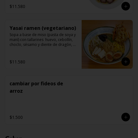
$11.580
Yasai ramen (vegetariano)
Sopa a base de miso (pasta de soya y 
maní) con tallarines  huevo, cebollín, 
choclo, sésamo y diente de dragón, 
acompañado de champiñon (shitake) 
tofu y vegetales tempuras.
$11.580
cambiar por fideos de
arroz
$1.500