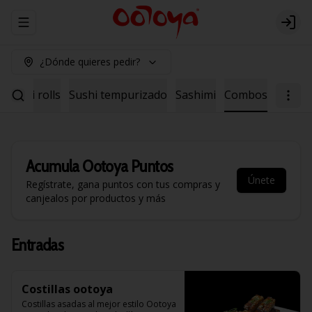
Abrir menu de navegación
Logi
¿Dónde quieres pedir?
Sushi rolls
Sushi tempurizado
Sashimi
Combos
Acumula
Ootoya Puntos
Únete
Regístrate, gana puntos con tus compras y
canjealos por productos y más
Entradas
Costillas ootoya
Costillas asadas al mejor estilo Ootoya 