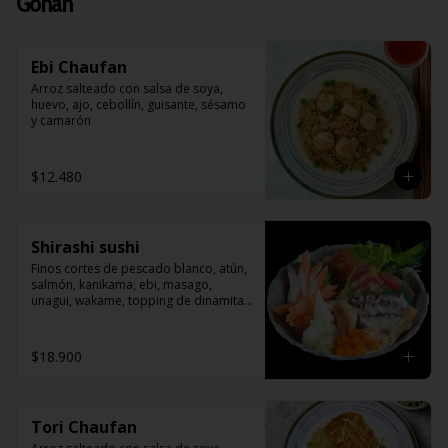
Gohan
Ebi Chaufan
Arroz salteado con salsa de soya, 
huevo, ajo, cebollín, guisante, sésamo 
y camarón
$12.480
Shirashi sushi
Finos cortes de pescado blanco, atún, 
salmón, kanikama, ebi, masago, 
unagui, wakame, topping de dinamita , 
sobre una cama de arroz blanco 
japonés.
$18.900
Tori Chaufan