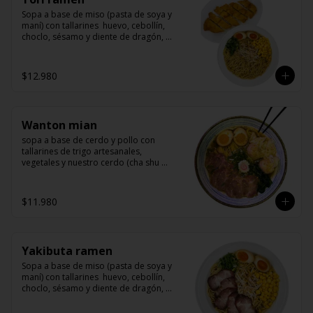
Sopa a base de miso (pasta de soya y 
maní) con tallarines  huevo, cebollín, 
choclo, sésamo y diente de dragón, 
acompañado de un delicioso pollo 
marinado y apanado
$12.980
Wanton mian
sopa a base de cerdo y pollo con 
tallarines de trigo artesanales, 
vegetales y nuestro cerdo (cha shu 
arrollado de cerdo) y wanton rellenos 
de camarón
$11.980
Yakibuta ramen
Sopa a base de miso (pasta de soya y 
maní) con tallarines  huevo, cebollín, 
choclo, sésamo y diente de dragón, 
acompañado de yakibuta (un delicioso 
lomo de cerdo agriodulce)