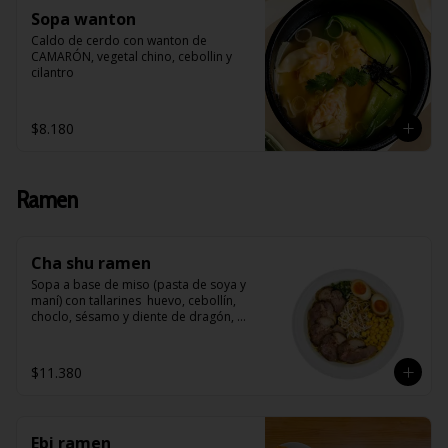
Sopa wanton
Caldo de cerdo con wanton de 
CAMARÓN, vegetal chino, cebollin y 
cilantro
$8.180
Ramen
Cha shu ramen
Sopa a base de miso (pasta de soya y 
maní) con tallarines  huevo, cebollín, 
choclo, sésamo y diente de dragón, 
acompañado de Cha Shu (arrollado de 
cerdo)
$11.380
Ebi ramen