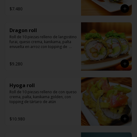
$7.480
Dragon roll
Roll de 10 piezas relleno de langostino 
furai, queso crema, kanikama, palta 
envuelta en arroz con topping de  
wakame y masago.
$9.280
Hyoga roll
Roll de 10 piezas relleno de con queso 
crema, palta, kanikama golden, con 
topping de tártaro de atún
$10.980