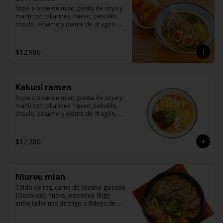
Sopa a base de miso (pasta de soya y 
maní) con tallarines  huevo, cebollín, 
choclo, sésamo y diente de dragón, 
acompañado langostinos apanados
$12.980
Kakuni ramen
Sopa a base de miso (pasta de soya y 
maní) con tallarines  huevo, cebollín, 
choclo, sésamo y diente de dragón, 
acompañado de kakuni (panceta de 
cerdo marinado con miso y mirin)
$12.380
Niurou mian
Caldo de res, carne de vacuno guisada 
(Osobuco), huevo, espinaca. Elige 
entre tallarines de trigo o fideos de 
arroz