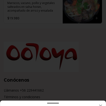
Mariscos, vacuno, pollo y vegetales 
salteados en salsa hoisin, 
acompañado de arroz y ensalada
$19.980
Conócenos
Llámanos +56 229441662
Términos y condiciones
Política de privacidad