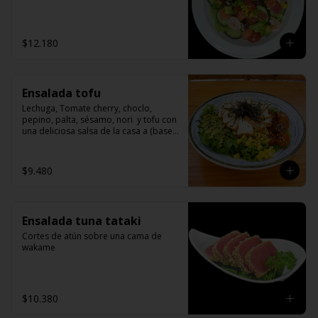
$12.180
Ensalada tofu
Lechuga, Tomate cherry, choclo, 
pepino, palta, sésamo, nori  y tofu con 
una deliciosa salsa de la casa a (base 
de miso)
$9.480
Ensalada tuna tataki
Cortes de atún sobre una cama de 
wakame
$10.380