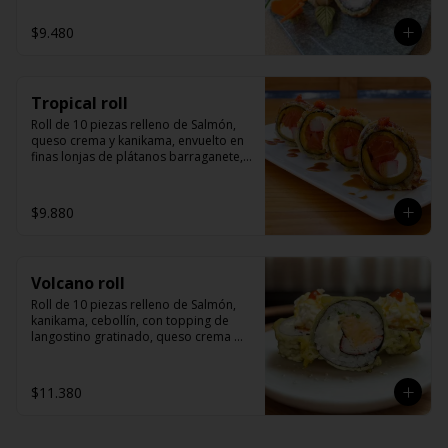
$9.480
Tropical roll
Roll de 10 piezas relleno de Salmón, 
queso crema y kanikama, envuelto en 
finas lonjas de plátanos barraganete, 
servido con salsa de anguila y masago
$9.880
Volcano roll
Roll de 10 piezas relleno de Salmón, 
kanikama, cebollín, con topping de 
langostino gratinado, queso crema 
derretido, con un toque picante, 
togarashi y salsa de anguila.
$11.380