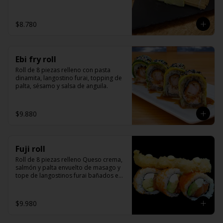
kanikama)
$8.780
Ebi fry roll
Roll de 8 piezas relleno con pasta 
dinamita, langostino furai, topping de 
palta, sésamo y salsa de anguila.
$9.880
Fuji roll
Roll de 8 piezas relleno Queso crema, 
salmón y palta envuelto de masago y 
tope de langostinos furai bañados en 
salsa de miel mostaza y unagui.
$9.980