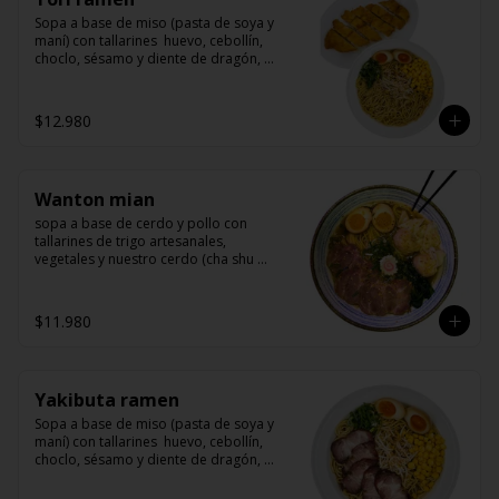
Sopa a base de miso (pasta de soya y 
maní) con tallarines  huevo, cebollín, 
choclo, sésamo y diente de dragón, 
acompañado de un delicioso pollo 
marinado y apanado
$12.980
Wanton mian
sopa a base de cerdo y pollo con 
tallarines de trigo artesanales, 
vegetales y nuestro cerdo (cha shu 
arrollado de cerdo) y wanton rellenos 
de camarón
$11.980
Yakibuta ramen
Sopa a base de miso (pasta de soya y 
maní) con tallarines  huevo, cebollín, 
choclo, sésamo y diente de dragón, 
acompañado de yakibuta (un delicioso 
lomo de cerdo agriodulce)