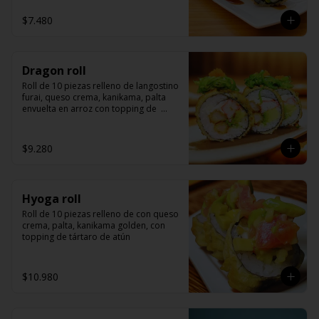
$7.480
Dragon roll
Roll de 10 piezas relleno de langostino 
furai, queso crema, kanikama, palta 
envuelta en arroz con topping de  
wakame y masago.
$9.280
Hyoga roll
Roll de 10 piezas relleno de con queso 
crema, palta, kanikama golden, con 
topping de tártaro de atún
$10.980