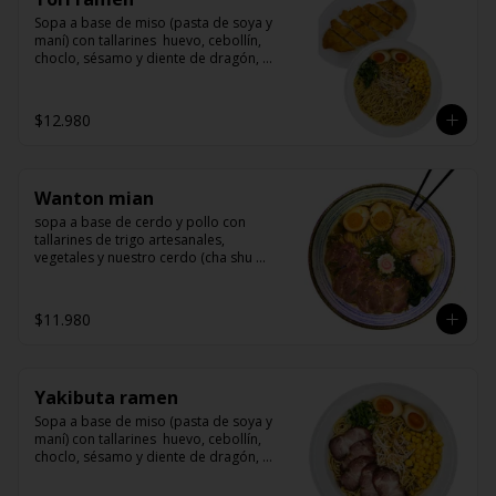
Sopa a base de miso (pasta de soya y 
maní) con tallarines  huevo, cebollín, 
choclo, sésamo y diente de dragón, 
acompañado de un delicioso pollo 
marinado y apanado
$12.980
Wanton mian
sopa a base de cerdo y pollo con 
tallarines de trigo artesanales, 
vegetales y nuestro cerdo (cha shu 
arrollado de cerdo) y wanton rellenos 
de camarón
$11.980
Yakibuta ramen
Sopa a base de miso (pasta de soya y 
maní) con tallarines  huevo, cebollín, 
choclo, sésamo y diente de dragón, 
acompañado de yakibuta (un delicioso 
lomo de cerdo agriodulce)