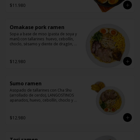
$11.980
Omakase pork ramen
Sopa a base de miso (pasta de soya y 
maní) con tallarines  huevo, cebollín, 
choclo, sésamo y diente de dragón, 
acompañado de nuestras 3 recetas de 
cerdo (cha shu, yakibuta y kakuni)
$12.980
Sumo ramen
Asopado de tallarines con Cha Shu 
(arrollado de cerdo), LANGOSTINOS 
apanados, huevo, cebollín, choclo y 
sésamo. La nueva receta base de 
nuestro caldo para ramen contiene 
maní y sésamo.
$12.980
Tori ramen