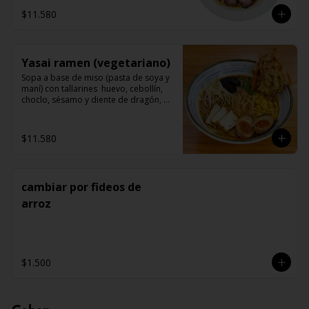
$11.580
Yasai ramen (vegetariano)
Sopa a base de miso (pasta de soya y 
maní) con tallarines  huevo, cebollín, 
choclo, sésamo y diente de dragón, 
acompañado de champiñon (shitake) 
tofu y vegetales tempuras.
$11.580
cambiar por fideos de
arroz
$1.500