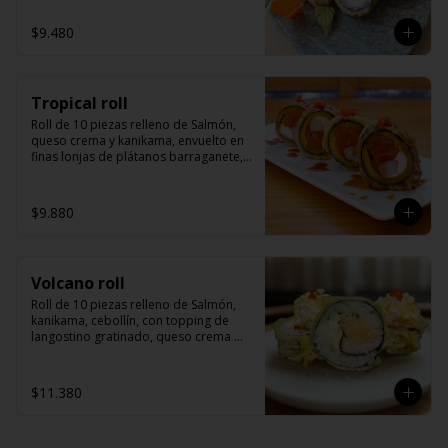
$9.480
Tropical roll
Roll de 10 piezas relleno de Salmón, 
queso crema y kanikama, envuelto en 
finas lonjas de plátanos barraganete, 
servido con salsa de anguila y masago
$9.880
Volcano roll
Roll de 10 piezas relleno de Salmón, 
kanikama, cebollín, con topping de 
langostino gratinado, queso crema 
derretido, con un toque picante, 
togarashi y salsa de anguila.
$11.380