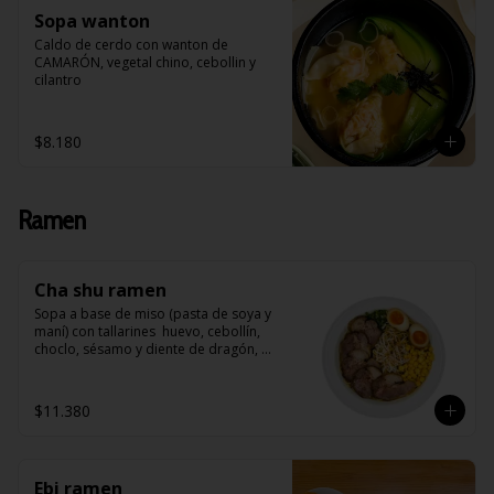
Sopa wanton
Caldo de cerdo con wanton de 
CAMARÓN, vegetal chino, cebollin y 
cilantro
$8.180
Ramen
Cha shu ramen
Sopa a base de miso (pasta de soya y 
maní) con tallarines  huevo, cebollín, 
choclo, sésamo y diente de dragón, 
acompañado de Cha Shu (arrollado de 
cerdo)
$11.380
Ebi ramen