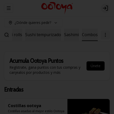
Abrir menu de navegación
Logi
¿Dónde quieres pedir?
Sushi rolls
Sushi tempurizado
Sashimi
Combos
Acumula
Ootoya Puntos
Únete
Regístrate, gana puntos con tus compras y
canjealos por productos y más
Entradas
Costillas ootoya
Costillas asadas al mejor estilo Ootoya 