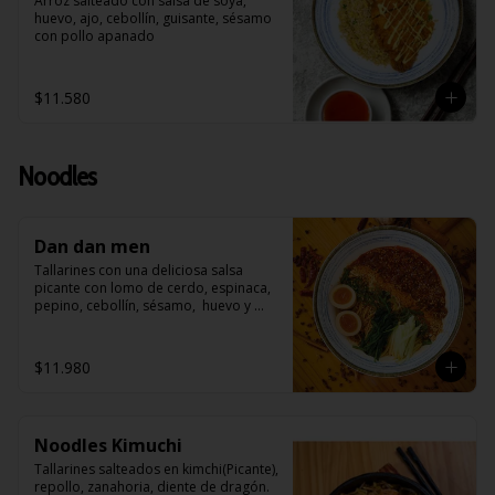
Arroz salteado con salsa de soya, 
huevo, ajo, cebollín, guisante, sésamo 
con pollo apanado
$11.580
Noodles
Dan dan men
Tallarines con una deliciosa salsa 
picante con lomo de cerdo, espinaca, 
pepino, cebollín, sésamo,  huevo y 
roseado con maní
$11.980
Noodles Kimuchi
Tallarines salteados en kimchi(Picante), 
repollo, zanahoria, diente de dragón. 