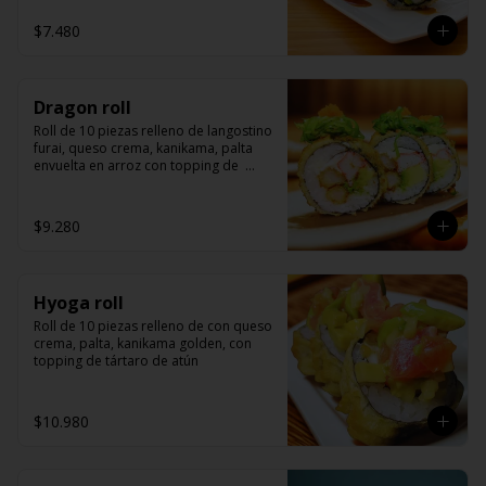
$7.480
Dragon roll
Roll de 10 piezas relleno de langostino 
furai, queso crema, kanikama, palta 
envuelta en arroz con topping de  
wakame y masago.
$9.280
Hyoga roll
Roll de 10 piezas relleno de con queso 
crema, palta, kanikama golden, con 
topping de tártaro de atún
$10.980