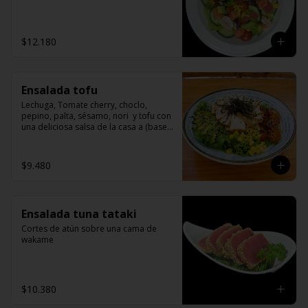
$12.180
Ensalada tofu
Lechuga, Tomate cherry, choclo, 
pepino, palta, sésamo, nori  y tofu con 
una deliciosa salsa de la casa a (base 
de miso)
$9.480
Ensalada tuna tataki
Cortes de atún sobre una cama de 
wakame
$10.380