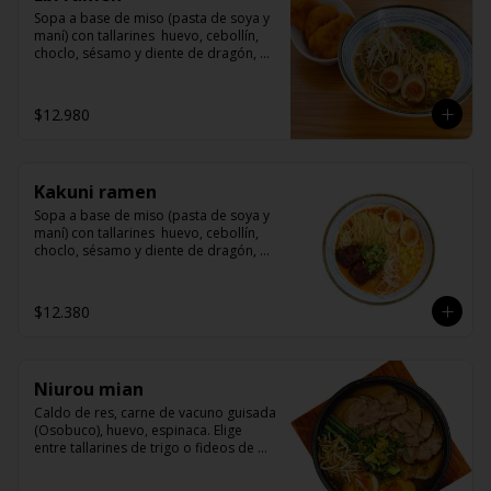
Sopa a base de miso (pasta de soya y 
maní) con tallarines  huevo, cebollín, 
choclo, sésamo y diente de dragón, 
acompañado langostinos apanados
$12.980
Kakuni ramen
Sopa a base de miso (pasta de soya y 
maní) con tallarines  huevo, cebollín, 
choclo, sésamo y diente de dragón, 
acompañado de kakuni (panceta de 
cerdo marinado con miso y mirin)
$12.380
Niurou mian
Caldo de res, carne de vacuno guisada 
(Osobuco), huevo, espinaca. Elige 
entre tallarines de trigo o fideos de 
arroz