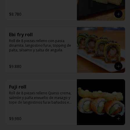
kanikama)
$8.780
Ebi fry roll
Roll de 8 piezas relleno con pasta 
dinamita, langostino furai, topping de 
palta, sésamo y salsa de anguila.
$9.880
Fuji roll
Roll de 8 piezas relleno Queso crema, 
salmón y palta envuelto de masago y 
tope de langostinos furai bañados en 
salsa de miel mostaza y unagui.
$9.980