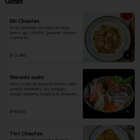
Gohan
Ebi Chaufan
Arroz salteado con salsa de soya, 
huevo, ajo, cebollín, guisante, sésamo 
y camarón
$12.480
Shirashi sushi
Finos cortes de pescado blanco, atún, 
salmón, kanikama, ebi, masago, 
unagui, wakame, topping de dinamita , 
sobre una cama de arroz blanco 
japonés.
$18.900
Tori Chaufan